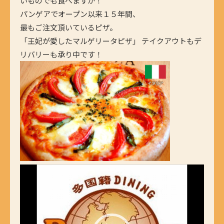
いものでも食べますか！
パンゲアでオープン以来１５年間、
最もご注文頂いているピザ。
「王妃が愛したマルゲリータピザ」 テイクアウトもデ
リバリーも承り中です！
動
画
プ
レ