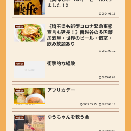
ました！》
2024.08.16
《埼玉県も新型コロナ緊急事態
未分類
宣言も延長！》南越谷の多国籍
居酒屋・世界のビール・個室・
飲み放題あり
2021.09.12
衝撃的な経験
未分類
2025.09.04
アフリカデー
未分類
2022.05.25
2022.08.12
ゆうちゃんを救う会
未分類
2022.02.03