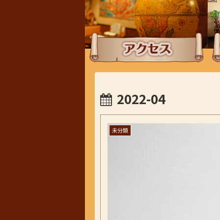
アクセス
ラ
2022-04
未分類