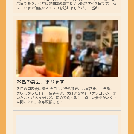
念日であり、今年は建国250周年という記念すべき日です。 私
はこれまで何度かアメリカを訪れましたが、一番印...
お昼の宴会、承ります
先日の同窓会に続き 今日もご予約頂き、お昼営業。「全部、
美味しかった！」「生春巻き、大好きなの」「ナシゴレン、聞
いたことがあったけど、初めて食べる！」嬉しい会話がたくさ
ん聞こえた。夜も頑張るぞ！