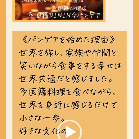
動
画
プ
レ
ー
ヤ
ー