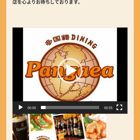
店を心よりお待ちしております。
動
画
プ
レ
ー
ヤ
ー
00:00
00:55