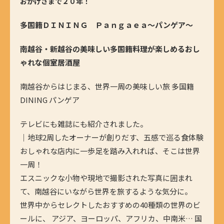
おかげさまで２０年！
多国籍ＤＩＮＩＮＧ Ｐａｎｇａｅａ～
パンゲア～
南越谷・新越谷の美味しい多国籍料理が楽しめるおし
ゃれな個室居酒屋
南越谷からはじまる、世界一周の美味しい旅 多国籍
DINING パンゲア
テレビにも雑誌にも紹介されました。
｜地球2周したオーナーが創りだす、五感で巡る食体験
おしゃれな店内に一歩足を踏み入れれば、そこは世界
一周！
エスニックな小物や現地で撮影された写真に囲まれ
て、南越谷にいながら世界を旅するような気分に。
世界中からセレクトしたおすすめの40種類の世界のビ
ールに、 アジア、ヨーロッパ、アフリカ、中南米… 国