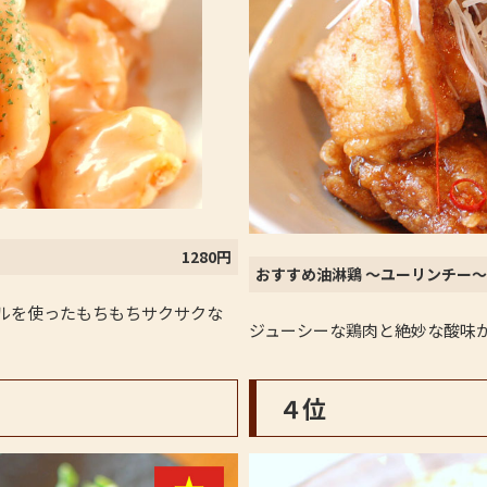
1280円
おすすめ油淋鶏 ～ユーリンチー～
ルを使ったもちもちサクサクな
ジューシーな鶏肉と絶妙な酸味
４位