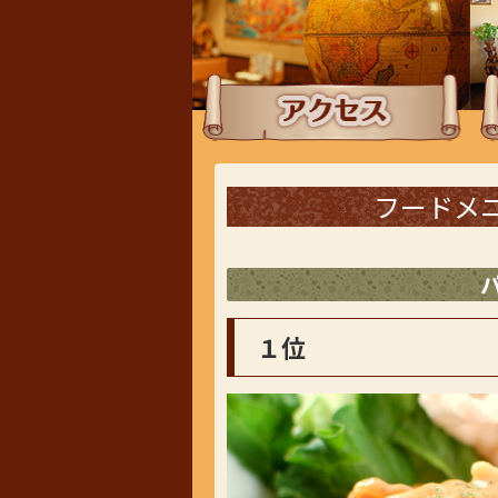
アクセス
ラ
フードメ
１位