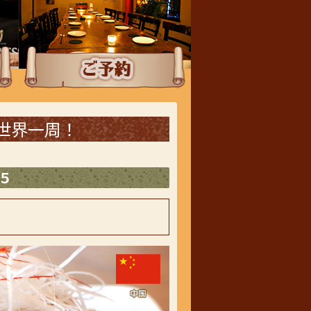
ご予約
世界一周！
５