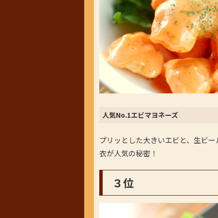
人気No.1エビマヨネーズ
プリッとした大きいエビと、生ビー
衣が人気の秘密！
３位