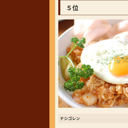
５位
ナシゴレン