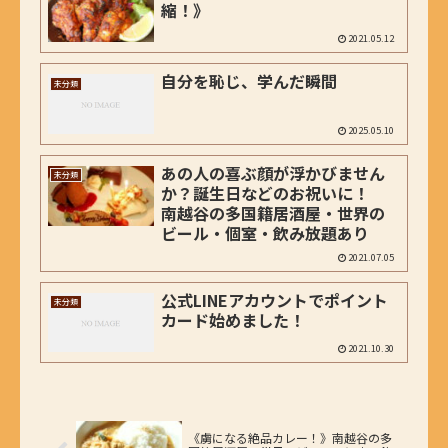
縮！》
2021.05.12
自分を恥じ、学んだ瞬間
未分類
2025.05.10
あの人の喜ぶ顔が浮かびません
未分類
か？誕生日などのお祝いに！
南越谷の多国籍居酒屋・世界の
ビール・個室・飲み放題あり
2021.07.05
公式LINEアカウントでポイント
未分類
カード始めました！
2021.10.30
《虜になる絶品カレー！》南越谷の多