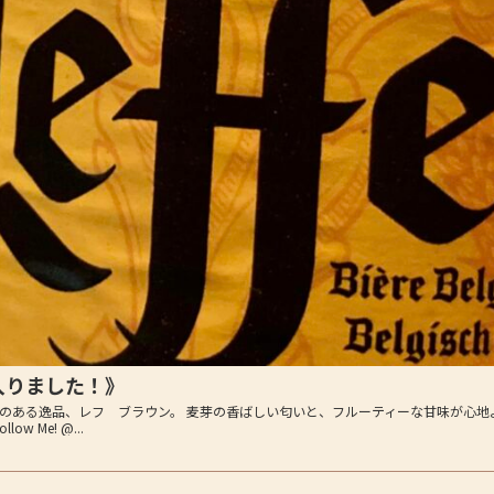
入りました！》
のある逸品、レフ ブラウン。 麦芽の香ばしい匂いと、フルーティーな甘味が心地
 Me! @...