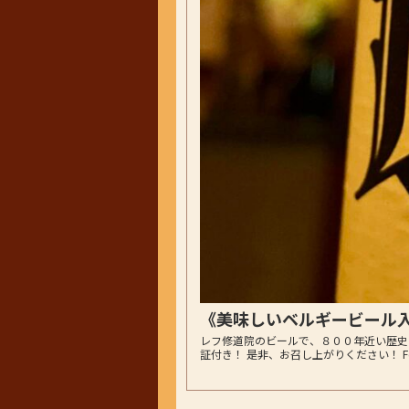
《美味しいベルギービール
レフ修道院のビールで、８００年近い歴史
証付き！ 是非、お召し上がりください！ Follow