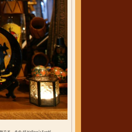
の All Hallow's Eveが