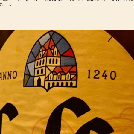
。 ...