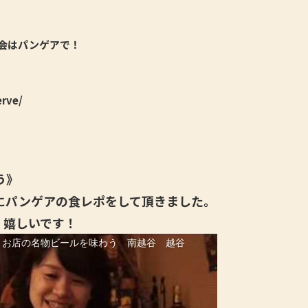
会はパンゲアで！
erve/
う》
にパンゲアの食レポをして頂きました。
、嬉しいです！