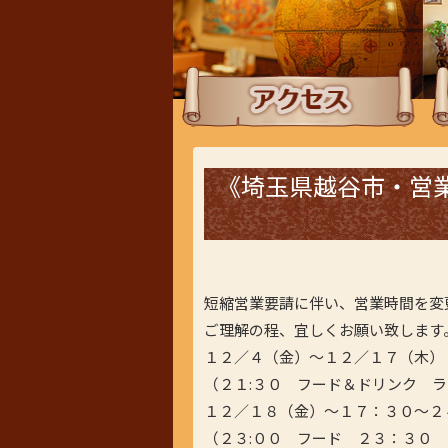
アクセス
ラ
《埼玉県越谷市・営
短縮営業要請に伴い、営業時間
ご理解の程、宜しくお願い致
１２／４（金）～１２／１７（木）
（２１:３０ フード＆ドリンク 
１２／１８（金）～１７：３０～２
（２３:００ フード ２３：３０