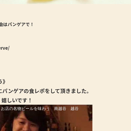
会はパンゲアで！
erve/
う》
にパンゲアの食レポをして頂きました。
、嬉しいです！