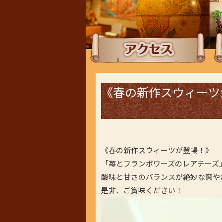
アクセス
ラ
《春の新作スウィーツ
《春の新作スウィーツが登場！》
「苺とフランボワーズのレアチーズ
酸味と甘さのバランスが絶妙な爽や
是非、ご賞味ください！