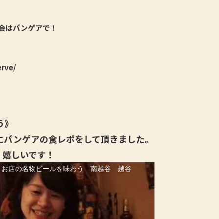
会はパンゲアで！
erve/
う》
にパンゲアの食レポをして頂きました。
、嬉しいです！