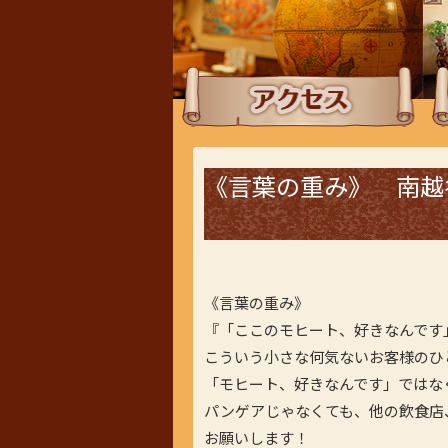
アクセス
ラ
《言葉の重み》 南越
《言葉の重み》
『「ここのモヒート、好きなんです
こういう小さな何気ないお客様のひ
「モヒート、好きなんです」ではな
パンゲアじゃなくても、他の飲食店
お願いします！