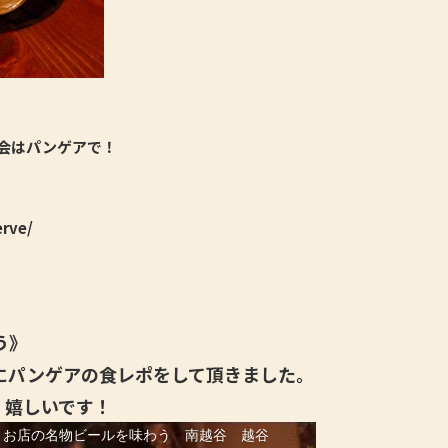
会はパンゲアで！
erve/
う》
にパンゲアの食レポをして頂きました。
、嬉しいです！