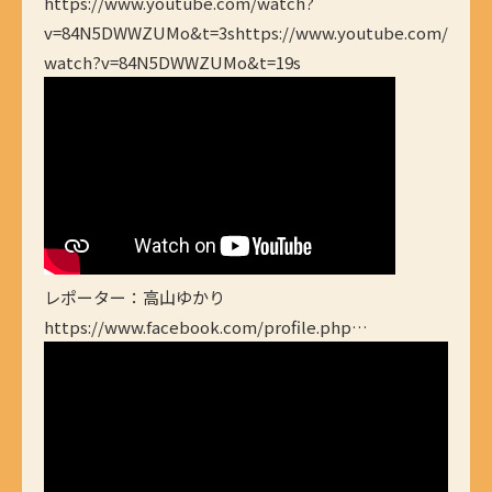
https://www.youtube.com/watch?
v=84N5DWWZUMo&t=3shttps://www.youtube.com/
watch?v=84N5DWWZUMo&t=19s
レポーター：高山ゆかり
https://www.facebook.com/profile.php…